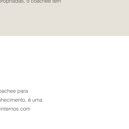
propriadas, o coachee tem
coachee para
onhecimento, é uma
 internos com