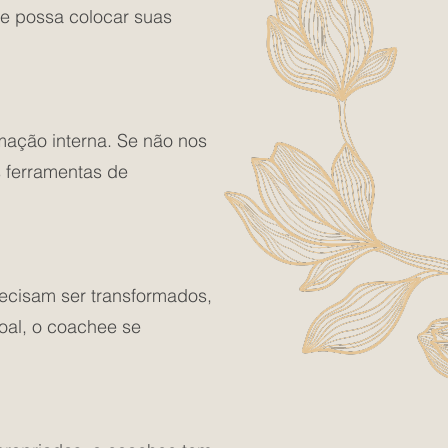
e possa colocar suas
ação interna. Se não nos
 ferramentas de
recisam ser transformados,
oal, o coachee se